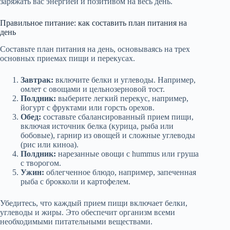
заряжать вас энергией и позитивом на весь день.
Правильное питание: как составить план питания на
день
Составьте план питания на день, основываясь на трех
основных приемах пищи и перекусах.
Завтрак:
включите белки и углеводы. Например,
омлет с овощами и цельнозерновой тост.
Полдник:
выберите легкий перекус, например,
йогурт с фруктами или горсть орехов.
Обед:
составьте сбалансированный прием пищи,
включая источник белка (курица, рыба или
бобовые), гарнир из овощей и сложные углеводы
(рис или киноа).
Полдник:
нарезанные овощи с hummus или груша
с творогом.
Ужин:
облегченное блюдо, например, запеченная
рыба с брокколи и картофелем.
Убедитесь, что каждый прием пищи включает белки,
углеводы и жиры. Это обеспечит организм всеми
необходимыми питательными веществами.