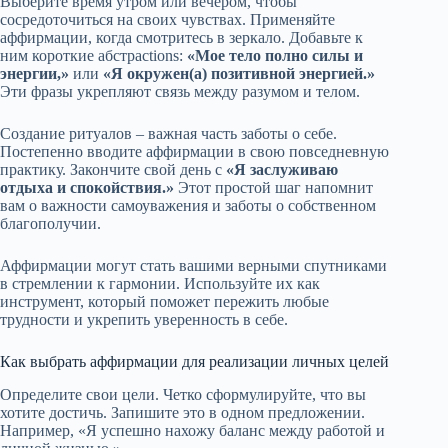
Выберите время утром или вечером, чтобы
сосредоточиться на своих чувствах. Применяйте
аффирмации, когда смотритесь в зеркало. Добавьте к
ним короткие абстраctions:
«Мое тело полно силы и
энергии,»
или
«Я окружен(а) позитивной энергией.»
Эти фразы укрепляют связь между разумом и телом.
Создание ритуалов – важная часть заботы о себе.
Постепенно вводите аффирмации в свою повседневную
практику. Закончите свой день с
«Я заслуживаю
отдыха и спокойствия.»
Этот простой шаг напомнит
вам о важности самоуважения и заботы о собственном
благополучии.
Аффирмации могут стать вашими верными спутниками
в стремлении к гармонии. Используйте их как
инструмент, который поможет пережить любые
трудности и укрепить уверенность в себе.
Как выбрать аффирмации для реализации личных целей
Определите свои цели. Четко сформулируйте, что вы
хотите достичь. Запишите это в одном предложении.
Например, «Я успешно нахожу баланс между работой и